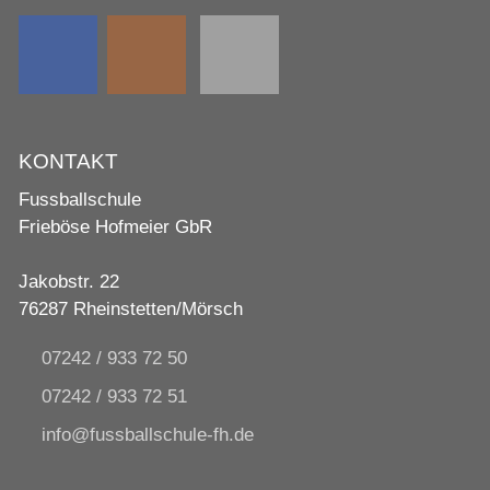
KONTAKT
Fussballschule
Frieböse Hofmeier GbR
Jakobstr. 22
76287 Rheinstetten/Mörsch
07242 / 933 72 50
07242 / 933 72 51
nf
f
ssb
llsch
l
-fh
d