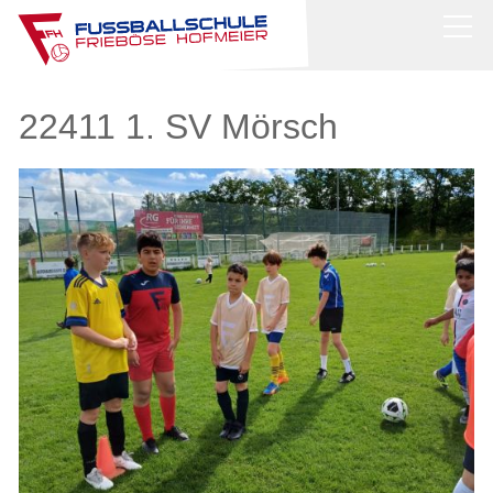
News
22411 1. SV Mörsch
Über uns
Stützpunkttraining
Camps
Shop
Bilder
Kontakt