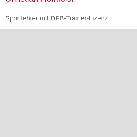
Sportlehrer mit DFB-Trainer-Lizenz
Inhaber + Trainingsleitung FFH
Sport- und Fitnesskaufmann
DFB-Lizenz-Trainer
Entwicklung von Trainingsprogrammen
Koordinator Fussballcamps und FFH-
Stützpunkttraining
Ehemaliger DFB-Stützpunkttrainer
Trainer Bezirk Baden-Baden