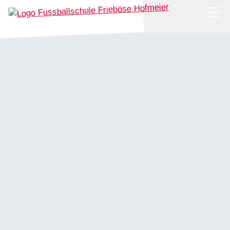
News
Über uns
Trainerteam
Philosophie
Presse
Partner
Stützpunkttraining
Camps
Shop