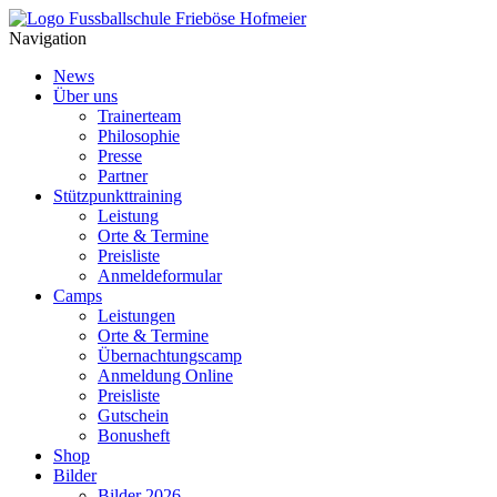
Navigation
News
Über uns
Trainerteam
Philosophie
Presse
Partner
Stützpunkttraining
Leistung
Orte & Termine
Preisliste
Anmeldeformular
Camps
Leistungen
Orte & Termine
Übernachtungscamp
Anmeldung Online
Preisliste
Gutschein
Bonusheft
Shop
Bilder
Bilder 2026